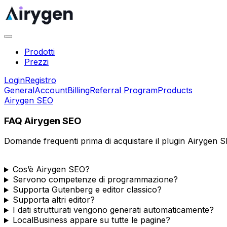
Prodotti
Prezzi
Login
Registro
General
Account
Billing
Referral Program
Products
Airygen SEO
FAQ Airygen SEO
Domande frequenti prima di acquistare il plugin Airygen S
Cos’è Airygen SEO?
Servono competenze di programmazione?
Supporta Gutenberg e editor classico?
Supporta altri editor?
I dati strutturati vengono generati automaticamente?
LocalBusiness appare su tutte le pagine?