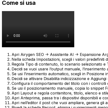
Come si usa
Apri
Airygen SEO -> Assistente AI -> Espansione Ar
Nella scheda
Impostazioni
, scegli i valori predefiniti 
Regola
Tipo di contenuto
, lo scenario selezionato e
Decidi se vuoi usare l’output manuale, l’inseriment
Se usi l’inserimento automatico, scegli in
Posizione i
Decidi se attivare
Disabilita indicizzazione
e
Aggiungi n
Configura il comportamento del titolo con i controlli del t
Se usi il posizionamento manuale, copia lo snippet
F
Apri
Layout
e regola contenitore, titolo, elenco e stil
Apri
Anteprima
, passa tra i dispositivi disponibili e c
Apri nell’editor il post che vuoi ampliare, genera gli
Rivedi la scheda
Record
, elimina i suggerimenti meno u