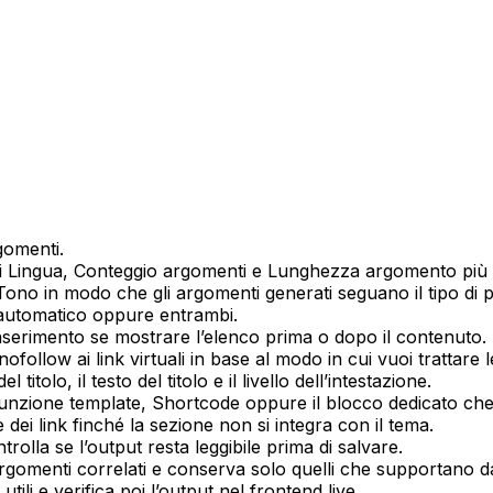
gomenti
.
di
Lingua
,
Conteggio argomenti
e
Lunghezza argomento
più 
Tono
in modo che gli argomenti generati seguano il tipo di p
o automatico oppure entrambi.
nserimento
se mostrare l’elenco prima o dopo il contenuto.
ofollow ai link virtuali
in base al modo in cui vuoi trattare le 
itolo, il testo del titolo e il livello dell’intestazione.
unzione template
,
Shortcode
oppure il blocco dedicato che s
e dei link finché la sezione non si integra con il tema.
ontrolla se l’output resta leggibile prima di salvare.
 argomenti correlati e conserva solo quelli che supportano da
tili e verifica poi l’output nel frontend live.