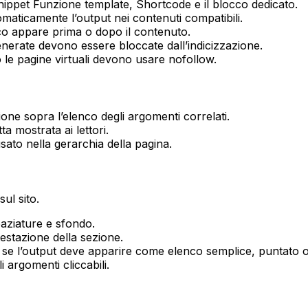
snippet
Funzione template
,
Shortcode
e il blocco dedicato.
maticamente l’output nei contenuti compatibili.
co appare prima o dopo il contenuto.
generate devono essere bloccate dall’indicizzazione.
o le pagine virtuali devono usare
nofollow
.
ione sopra l’elenco degli argomenti correlati.
tta mostrata ai lettori.
 usato nella gerarchia della pagina.
ul sito.
paziature e sfondo.
ntestazione della sezione.
re se l’output deve apparire come elenco semplice, puntato
i argomenti cliccabili.