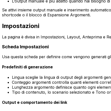
L’output manuale è più adatto quando hai bisogno di
Se attivi insieme output manuale e inserimento automatico,
shortcode o il blocco di
Espansione Argomenti
.
Impostazioni
La pagina è divisa in
Impostazioni
,
Layout
,
Anteprima
e
R
Scheda
Impostazioni
Usa questa scheda per definire come vengono generati gl
Predefiniti di generazione
Lingua
sceglie la lingua di output degli argomenti gene
Conteggio argomenti
controlla quanti elementi correl
Lunghezza argomento
definisce quanto ogni elemento
Tipo di contenuto
, lo scenario selezionato e
Tono
ori
Output e comportamento dei link