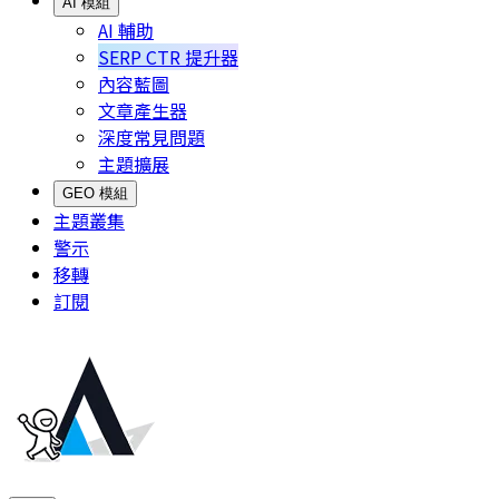
AI 模組
AI 輔助
SERP CTR 提升器
內容藍圖
文章產生器
深度常見問題
主題擴展
GEO 模組
主題叢集
警示
移轉
訂閱