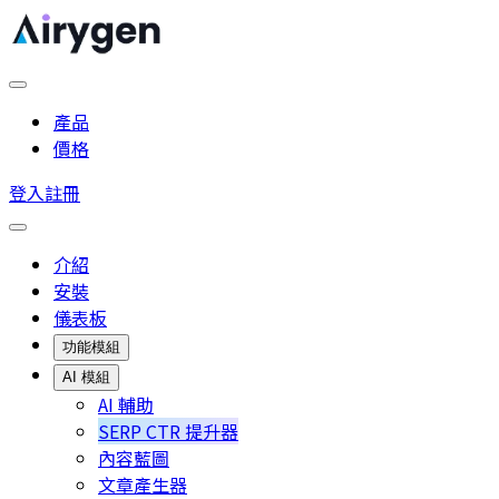
產品
價格
登入
註冊
介紹
安裝
儀表板
功能模組
AI 模組
AI 輔助
SERP CTR 提升器
內容藍圖
文章產生器