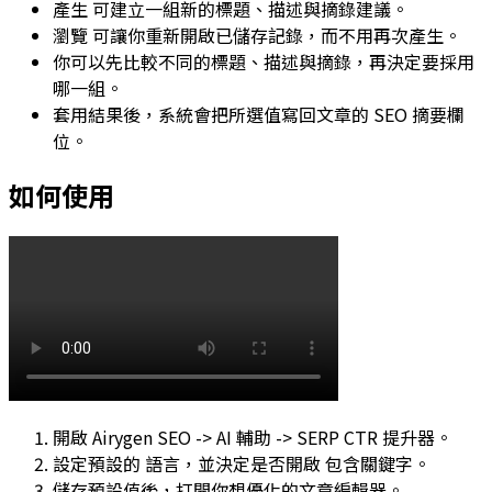
產生
可建立一組新的標題、描述與摘錄建議。
瀏覽
可讓你重新開啟已儲存記錄，而不用再次產生。
你可以先比較不同的標題、描述與摘錄，再決定要採用
哪一組。
套用結果後，系統會把所選值寫回文章的 SEO 摘要欄
位。
如何使用
開啟
Airygen SEO -> AI 輔助 -> SERP CTR 提升器
。
設定預設的
語言
，並決定是否開啟
包含關鍵字
。
儲存預設值後，打開你想優化的文章編輯器。