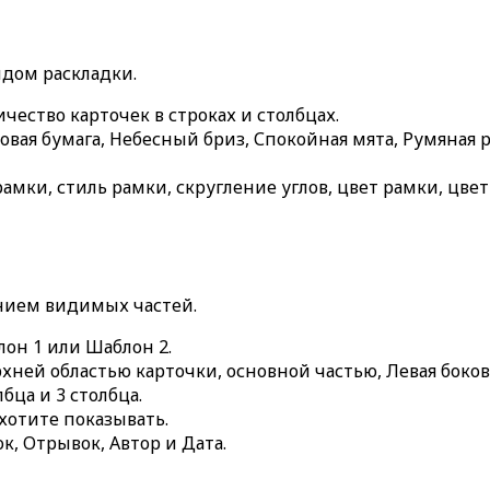
дом раскладки.
чество карточек в строках и столбцах.
овая бумага
,
Небесный бриз
,
Спокойная мята
,
Румяная р
мки, стиль рамки, скругление углов, цвет рамки, цв
ением видимых частей.
лон 1
или
Шаблон 2
.
ней областью карточки, основной частью,
Левая боков
лбца
и
3 столбца
.
хотите показывать.
ок
,
Отрывок
,
Автор
и
Дата
.