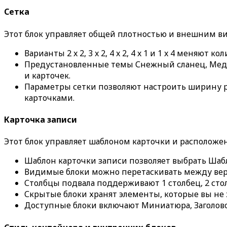
Сетка
Этот блок управляет общей плотностью и внешним ви
Варианты
2 x 2
,
3 x 2
,
4 x 2
,
4 x 1
и
1 x 4
меняют коли
Предустановленные темы
Снежный сланец
,
Мед
и карточек.
Параметры сетки позволяют настроить ширину ра
карточками.
Карточка записи
Этот блок управляет шаблоном карточки и располож
Шаблон карточки записи
позволяет выбрать
Шаб
Видимые блоки можно перетаскивать между верх
Столбцы подвала
поддерживают
1 столбец
,
2 сто
Скрытые блоки
хранят элементы, которые вы не 
Доступные блоки включают
Миниатюра
,
Заголов