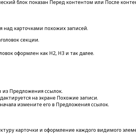
ческий блок показан
Перед контентом
или
После конте
ся над карточками похожих записей.
головок секции.
ловок оформлен как H2, H3 и так далее.
ы из
Предложения ссылок
.
едактируется на экране
Похожие записи
.
сначала измените его в
Предложения ссылок
.
руктуру карточки и оформление каждого видимого элем