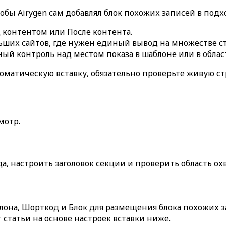
тобы Airygen сам добавлял блок похожих записей в под
 контентом
или
После контента
.
ьших сайтов, где нужен единый вывод на множестве ст
ый контроль над местом показа в шаблоне или в облас
оматическую вставку, обязательно проверьте живую ст
мотр
.
а, настроить заголовок секции и проверить область охв
лона
,
Шорткод
и
Блок
для размещения блока похожих з
 статьи на основе настроек вставки ниже.