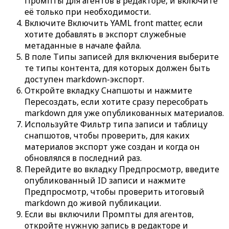
Промпты для агентов
в редакторе, и включите
её только при необходимости.
Включите
Включить YAML front matter
, если
хотите добавлять в экспорт служебные
метаданные в начале файла.
В поле
Типы записей для включения
выберите
те типы контента, для которых должен быть
доступен markdown-экспорт.
Откройте вкладку
Снапшоты
и нажмите
Пересоздать
, если хотите сразу пересобрать
markdown для уже опубликованных материалов.
Используйте
Фильтр типа записи
и таблицу
снапшотов, чтобы проверить, для каких
материалов экспорт уже создан и когда он
обновлялся в последний раз.
Перейдите во вкладку
Предпросмотр
, введите
опубликованный
ID записи
и нажмите
Предпросмотр
, чтобы проверить итоговый
markdown до живой публикации.
Если вы включили
Промпты для агентов
,
откройте нужную запись в редакторе и