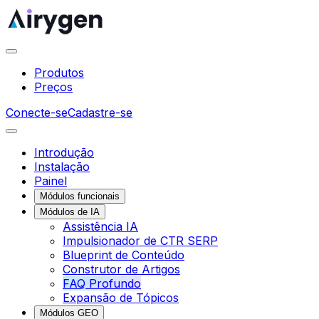
Produtos
Preços
Conecte-se
Cadastre-se
Introdução
Instalação
Painel
Módulos funcionais
Módulos de IA
Assistência IA
Impulsionador de CTR SERP
Blueprint de Conteúdo
Construtor de Artigos
FAQ Profundo
Expansão de Tópicos
Módulos GEO