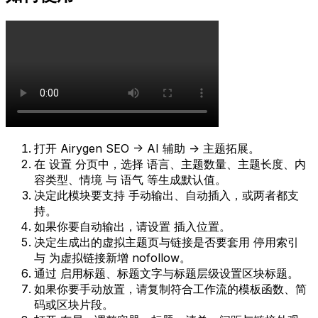
打开
Airygen SEO -> AI 辅助 -> 主题拓展
。
在
设置
分页中，选择
语言
、
主题数量
、
主题长度
、
内
容类型
、
情境
与
语气
等生成默认值。
决定此模块要支持
手动输出
、
自动插入
，或两者都支
持。
如果你要自动输出，请设置
插入位置
。
决定生成出的虚拟主题页与链接是否要套用
停用索引
与
为虚拟链接新增 nofollow
。
通过
启用标题
、标题文字与标题层级设置区块标题。
如果你要手动放置，请复制符合工作流的模板函数、简
码或区块片段。