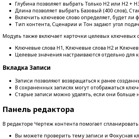
Глубина
позволяет выбрать
Только H2
или
H2 + H
Длина
позволяет выбрать
Базовый (400 слов)
,
Ста
Включить ключевое слово
определяет, будет ли ф
Тип контента
,
Сценарии
и
Тон
задают угол подач
Модуль также включает карточки целевых ключевых с
Ключевые слова H1
,
Ключевые слова H2
и
Ключев
Целевые значения настраиваются отдельно для 
Вкладка
Записи
Записи
позволяют возвращаться к ранее созданн
В сохраненных записях могут отображаться ключе
Старые записи можно удалять, если они больше н
Панель редактора
В редакторе
Чертеж контента
помогает спланировать 
Вы можете проверить тему записи и
Фокусная к