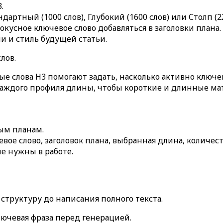
3
.
ндартный (1000 слов)
,
Глубокий (1600 слов)
или
Столп (2
окусное ключевое слово добавляться в заголовки плана.
и и стиль будущей статьи.
лов.
ые слова H3
помогают задать, насколько активно ключев
каждого профиля длины, чтобы короткие и длинные ма
ым планам.
вое слово, заголовок плана, выбранная длина, количес
е нужны в работе.
структуру до написания полного текста.
лючевая фраза
перед генерацией.