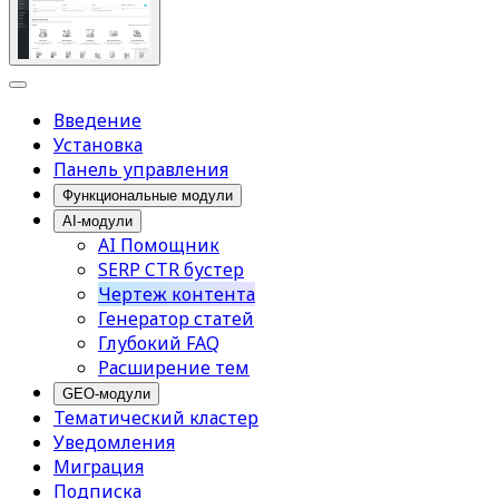
Введение
Установка
Панель управления
Функциональные модули
AI-модули
AI Помощник
SERP CTR бустер
Чертеж контента
Генератор статей
Глубокий FAQ
Расширение тем
GEO-модули
Тематический кластер
Уведомления
Миграция
Подписка