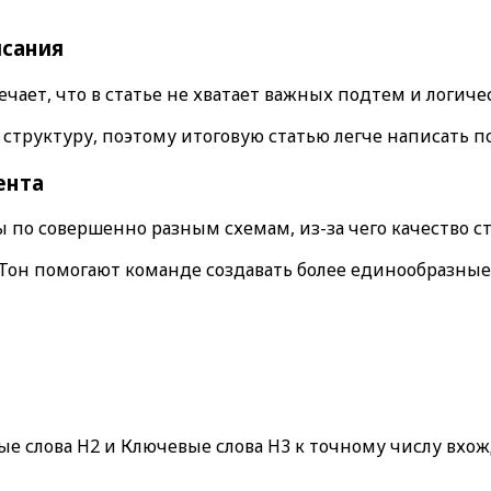
исания
чает, что в статье не хватает важных подтем и логиче
 структуру, поэтому итоговую статью легче написать п
ента
 по совершенно разным схемам, из-за чего качество с
Тон
помогают команде создавать более единообразные
е слова H2
и
Ключевые слова H3
к точному числу вхо