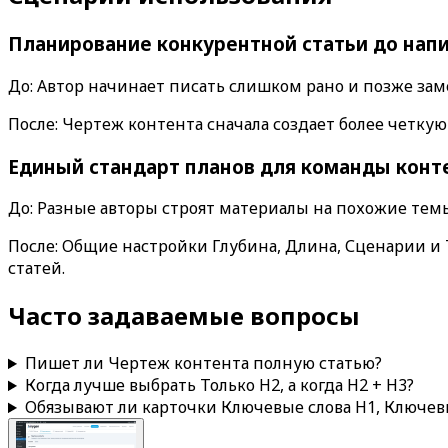
Планирование конкурентной статьи до нап
До: Автор начинает писать слишком рано и позже заме
После:
Чертеж контента
сначала создает более четкую
Единый стандарт планов для команды конт
До: Разные авторы строят материалы на похожие темы
После: Общие настройки
Глубина
,
Длина
,
Сценарии
и
статей.
Часто задаваемые вопросы
Пишет ли
Чертеж контента
полную статью?
Когда лучше выбрать
Только H2
, а когда
H2 + H3
?
Обязывают ли карточки
Ключевые слова H1
,
Ключевы