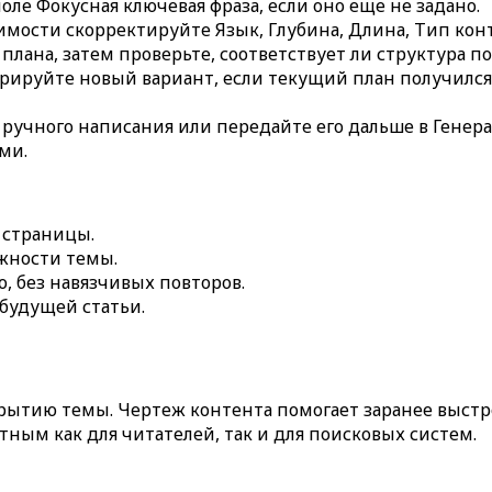
поле
Фокусная ключевая фраза
, если оно еще не задано.
димости скорректируйте
Язык
,
Глубина
,
Длина
,
Тип кон
плана, затем проверьте, соответствует ли структура 
ерируйте новый вариант, если текущий план получилс
 ручного написания или передайте его дальше в
Генера
ми.
 страницы.
ожности темы.
о, без навязчивых повторов.
будущей статьи.
крытию темы.
Чертеж контента
помогает заранее выстр
ным как для читателей, так и для поисковых систем.