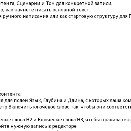
нтента
,
Сценарии
и
Тон
для конкретной записи.
, как начнете писать основной текст.
я ручного написания или как стартовую структуру для
 контента
.
я для полей
Язык
,
Глубина
и
Длина
, с которых ваша ко
етр
Включить ключевое слово
так, чтобы они соответс
евые слова H2
и
Ключевые слова H3
, чтобы правила ге
йте нужную запись в редакторе.