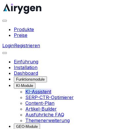
Produkte
Preise
Login
Registrieren
Einführung
Installation
Dashboard
Funktionsmodule
KI-Module
KI-Assistent
SERP-CTR-Optimierer
Content-Plan
Artikel-Builder
Ausführliche FAQ
Themenerweiterung
GEO-Module