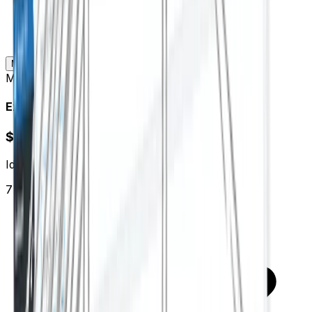
Mensual
Anual
Moneda
:
USD
Expert
$9.95
/
mo
Ideal para usuarios avanzados de SEO
7 days free trial