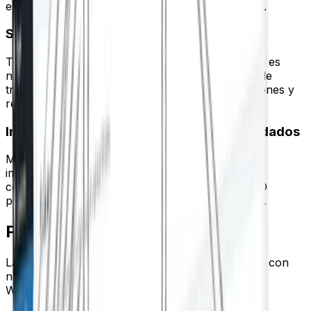
escribe para un flujo de trabajo WYSIWYG fluido.
Soporte del editor clásico
Totalmente compatible con la interfaz clásica, no es
necesario volver a aprender. Mantenga su flujo de
trabajo familiar y al mismo tiempo obtenga funciones y
recomendaciones modernas.
Importar desde complementos SEO heredados
Migre con confianza. Nuestras herramientas de
importación detectan y transfieren metadatos y
configuraciones históricas de complementos SEO
populares para mantener segura su clasificación.
Precios simples y asequibles
La mayor cantidad de funciones al menor precio, con
nuevas mejoras cada mes. El plugin de SEO para
WordPress con mejor relación calidad-precio.