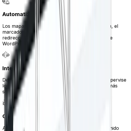
Automatización técnica de SEO
Los mapas de sitio actualizados automáticamente, el
marcado de datos estructurados y la gestión de
redirecciones mantienen sólida la base de SEO de
WordPress sin trabajo manual.
Inteligencia de construcción de enlaces
Descubra oportunidades de enlaces internos, supervise
los enlaces rotos y cree una estructura de sitio más
sólida que adoren los motores de búsqueda.
Control de rastreo e indexación
Administre las reglas del rastreador, envíe contenido