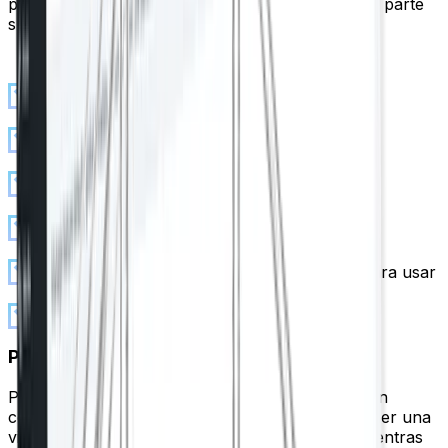
para mantener las funciones más utilizadas en la parte
superior.
Guía clara para cada entorno
Reordena los módulos a tu manera
Todos los elementos esenciales de SEO
Fácil de usar sin experiencia
Excelentes valores predeterminados listos para usar
Más por descubrir con el tiempo
Panel Gutenberg dedicado
Profundamente integrado con Gutenberg para un
control intuitivo. La barra lateral le permite obtener una
vista previa y ajustar la configuración de SEO mientras