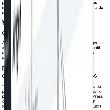
para una indexación rápida y asegúrese de que los
motores de búsqueda siempre tengan la estructura de
su sitio más reciente.
Optimización impulsada por IA
Aproveche el conjunto de herramientas de inteligencia
artificial de Airygen para generar contenido compatible
con SEO, encontrar publicaciones relacionadas y
capturar tráfico de cola larga automáticamente.
Di adiós al laberinto de
configuración SEO de WordPress
16 módulos de funciones con cientos de opciones de
personalización, todo sin dolores de cabeza. Nuestro
panel de control del complemento SEO de WordPress
cambia entre páginas al instante. Sin recargas, sin
saltos, solo navegación fluida. Reordene los módulos