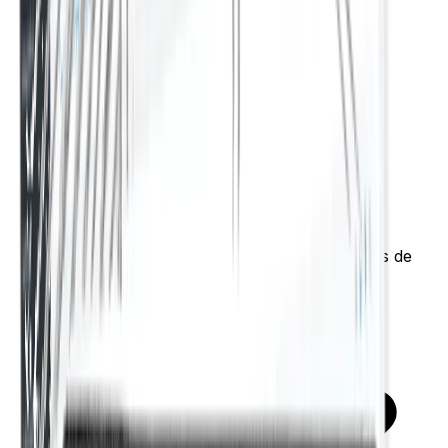
Incluye un bono mensual de 1,000K créditos de
prueba de IA
3,5 veces más capacidad, ~750k palabras